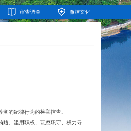
审查调查
廉洁文化
等党的纪律行为的检举控告。
贿赂、滥用职权、玩忽职守、权力寻